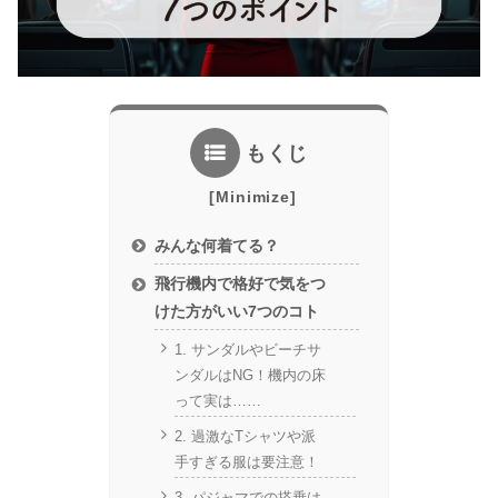
もくじ
みんな何着てる？
飛行機内で格好で気をつ
けた方がいい7つのコト
1. サンダルやビーチサ
ンダルはNG！機内の床
って実は……
2. 過激なTシャツや派
手すぎる服は要注意！
3. パジャマでの搭乗は