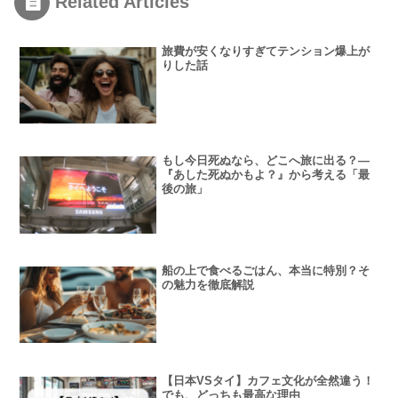
Related Articles
旅費が安くなりすぎてテンション爆上が
りした話
もし今日死ぬなら、どこへ旅に出る？—
『あした死ぬかもよ？』から考える「最
後の旅」
船の上で食べるごはん、本当に特別？そ
の魅力を徹底解説
【日本VSタイ】カフェ文化が全然違う！
でも、どっちも最高な理由