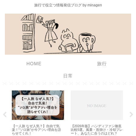
旅行で役立つ情報発信ブログ by minagen
HOME
旅行
日常
快適
【一人旅 なぜ人気？】自由で気
【2026年版】ハンディファン徹底
夏
楽！“ソロ旅”が今アツい理由を語
比較5選。風量・首掛け・冷却プレ
っ
らせてくれ！
ート、あなたに合うのはどれ？
と