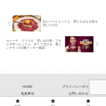
生レバーとユッケよ、君たちはなぜ姿を
消したのか
セレーナ・ゴメスが「思い出の味」でオ
レオ作ったってよ。甘くて泣ける、愛と
シナモンの2層クッキー爆誕！
HOME
プライバシーポリシー
免責事項
お問い合わせ
© 2026 Blog Guide All Rights Reserved.
HOME
旅行
日常