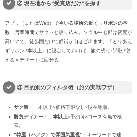
② 現在地から“受賞店だけ”を探す
アプリ（またはWeb）で
今いる場所の近く
→
リボンの本
数
→
営業時間
でサクッと絞り込み。ソウル中心部は密度が
高いので、徒歩圏だけで候補が山ほど出ます。「とりあえ
ずリボン2本以上」に設定しておけば、旅の残り時間が増
える＝デザートに回せる。
③ 目的別のフィルタ術（旅の実戦ワザ）
サク飯
：一本以上×価格下限なし×現在地順。
勝負ディナー
：
二本以上
×予約可×コース有無で検
索。
“韓屋（ハノク）で雰囲気重視”
：キーワードで建