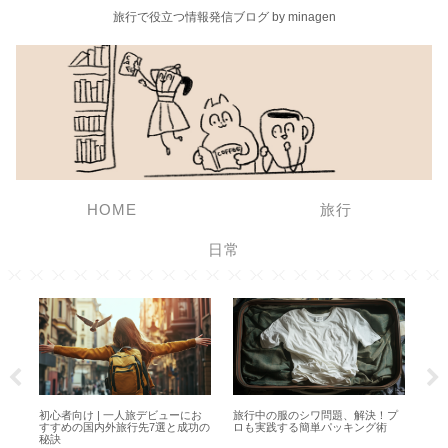
旅行で役立つ情報発信ブログ by minagen
HOME
旅行
日常
初心者向け | 一人旅デビューにお
旅行中の服のシワ問題、解決！プ
【2
すすめの国内外旅行先7選と成功の
ロも実践する簡単パッキング術
WO
秘訣
通