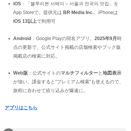
iOS
：「블루리본 서베이 – 서울과 전국의 맛집」を
App Storeで。提供元は
BR Media Inc.
。iPhoneは
iOS 13以上
で利用可
Android
：Google Playの同名アプリ。
2025年9月
時
点の更新で、公式サイト掲載の店舗検索やブック版
掲載店の検索に対応。
Web版
：公式サイトの
マルチフィルター
と
地図表示
が強い。課金すると“プレミアム検索”も使えるので、
旅程に合わせて絞り込みが爆速に。
アプリはこちら