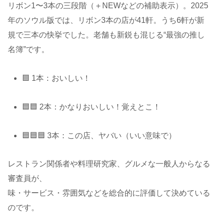
リボン1〜3本の三段階（＋NEWなどの補助表示）。2025
年のソウル版では、リボン3本の店が41軒。うち6軒が新
規で三本の快挙でした。老舗も新鋭も混じる“最強の推し
名簿”です。
🟦 1本：おいしい！
🟦🟦 2本：かなりおいしい！覚えとこ！
🟦🟦🟦 3本：この店、ヤバい（いい意味で）
レストラン関係者や料理研究家、グルメな一般人からなる
審査員が、
味・サービス・雰囲気などを総合的に評価して決めている
のです。