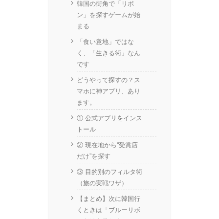
韓国の街角で「リボ
ン」を探すゲームが始
まる
「食い意地」ではな
く、「生きる術」なん
です
どうやって探すの？ス
マホに神アプリ、あり
ます。
① 公式アプリをインス
トール
② 現在地から“受賞店
だけ”を探す
③ 目的別のフィルタ術
（旅の実戦ワザ）
【まとめ】次に韓国行
くときは「ブルーリボ