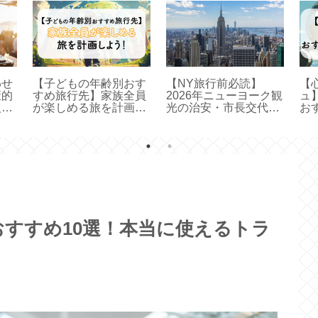
わせ
【子どもの年齢別おす
【NY旅行前必読】
【
康的
すめ旅行先】家族全員
2026年ニューヨーク観
ュ
人へ
が楽しめる旅を計画し
光の治安・市長交代の
お
康ア
よう！
影響まとめ
旅
おすすめ10選！本当に使えるトラ