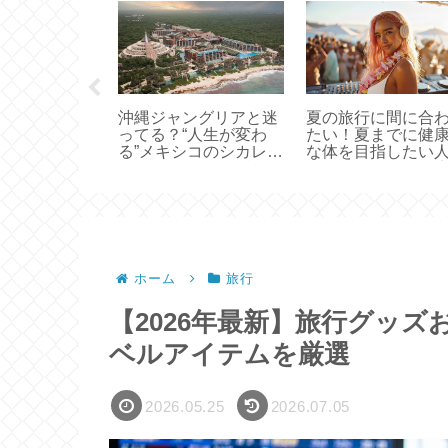
目？ドバイで
沖縄ジャングリアと迷
夏の旅行に間に合
ス設立：知っ
ってる？“人生が変わ
たい！夏までに健
きことすべて
る”メキシコのシカレパ
な体を目指したい
ークがすごすぎた話
｜楽天で人気の健
イテム5選
ホーム
旅行
【2026年最新】旅行グッズ
ベルアイテムを厳選
2026.05.25
2026.07.05