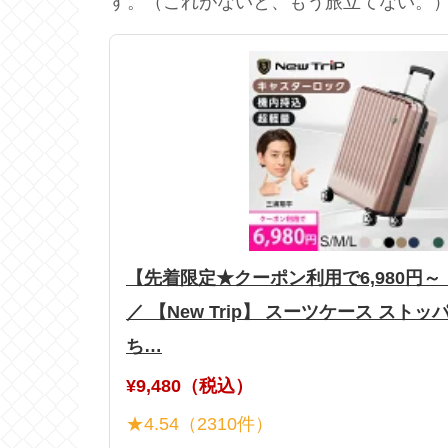
す。（これがないと、もう旅立てない。
【先着限定★クーポン利用で6,980円～
／ 【New Trip】 スーツケース スト
ち…
¥9,480（税込）
★4.54（2310件）