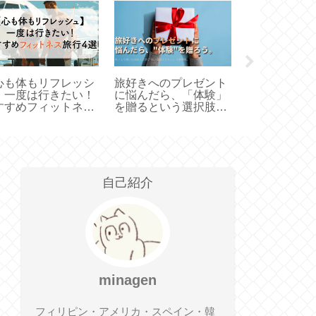
心も体もリフレッシ
旅好きへのプレゼント
【なんちゃっ
】一度は行きたい！
に悩んだら、「体験」
リスト必見】
すすめフィットネス
を贈るという選択肢の
らして、旅の
行4選
話。
に入れるコツ
自己紹介
minagen
フィリピン・アメリカ・スペイン・韓