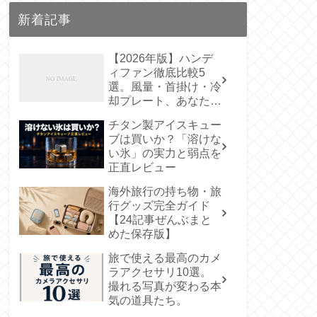
新着記事
【2026年版】ハンデ
ィファン徹底比較5
選。風量・首掛け・冷
却プレート、あなたに
合うのはどれ？
チタン製アイスキュー
ブは買いか？「溶けな
い氷」の実力と弱点を
正直レビュー
海外旅行の持ち物・旅
行グッズ完全ガイド
【24記事ぜんぶまと
めた保存版】
旅で使える最高のカメ
ラアクセサリ10選。
撮れる写真が変わる本
気の道具たち。