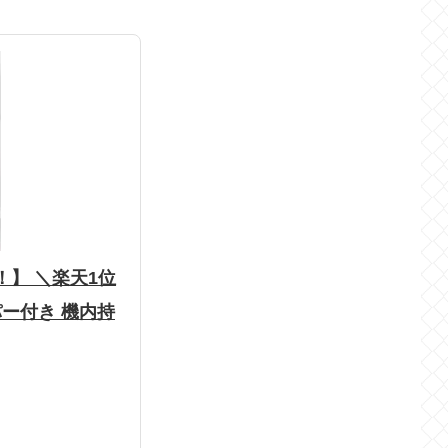
）
！】 ＼楽天1位
ッパー付き 機内持