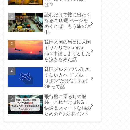
は？
読むだけで旅に出たく
なる本10選 ページを
めくれば、もう旅の途
中。
韓国入国の当日に入国
ギリギリでe-arrival
card申請しようとした
ら泣きをみた話
韓国グルメでハズした
くない人へ！“ブルー
リボン”だけ信じれば
OKって話
飛行機に乗る時の服
装、これだけはNG！
快適＆スマートな旅の
ための7つのポイント