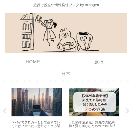
旅行で役立つ情報発信ブログ by minagen
HOME
旅行
日常
ドバイでブロガーとして生きてい
【2025年最新版】旅先での節約
【
ば
くには？やったら意外とイケる話
術！賢く楽しむための7つの方法
ブ
し