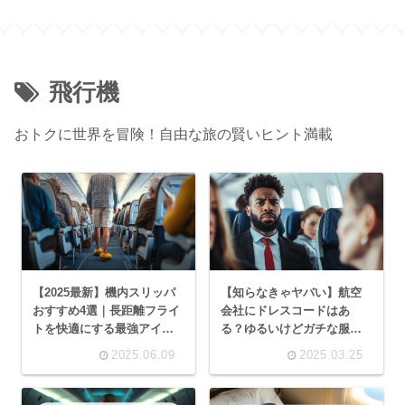
飛行機
おトクに世界を冒険！自由な旅の賢いヒント満載
【2025最新】機内スリッパ
【知らなきゃヤバい】航空
おすすめ4選｜長距離フライ
会社にドレスコードはあ
トを快適にする最強アイテ
る？ゆるいけどガチな服装
ム
ルールを解説
2025.06.09
2025.03.25